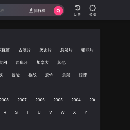
错
排行榜
换肤
家庭篇
古装片
历史片
悬疑片
犯罪片
灾难片
纪
大利
西班牙
加拿大
其他
侠
冒险
枪战
恐怖
悬疑
惊悚
经典
青春
2008
2007
2006
2005
2004
2003
2002
20
R
S
T
U
V
W
X
Y
Z