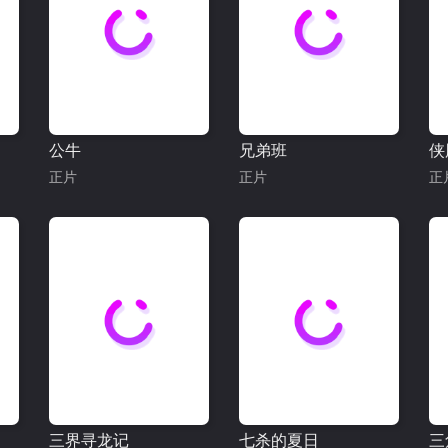
公牛
兄弟班
侠
正片
正片
正
三界寻龙记
七杀的夏日
三