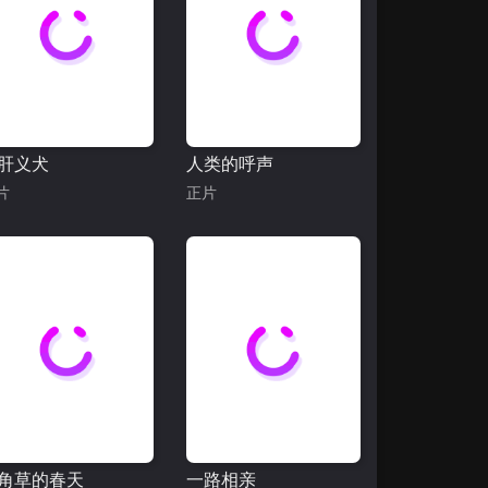
肝义犬
人类的呼声
片
正片
角草的春天
一路相亲