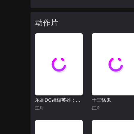
动作片
乐高DC超级英雄：正义联盟之末日军团的进攻
十三猛鬼
正片
正片