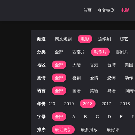
首页
爽文短剧
电影
频道
爽文短剧
电影
连续剧
综艺
分类
全部
西部片
动作片
喜剧片
地区
全部
大陆
香港
台湾
美国
剧情
全部
喜剧
爱情
恐怖
动作
语言
全部
国语
英语
粤语
闽南
2022
2021
年份
2020
2019
2018
2017
2016
字母
全部
A
B
C
D
E
F
排序
最近更新
最多播放
最好评