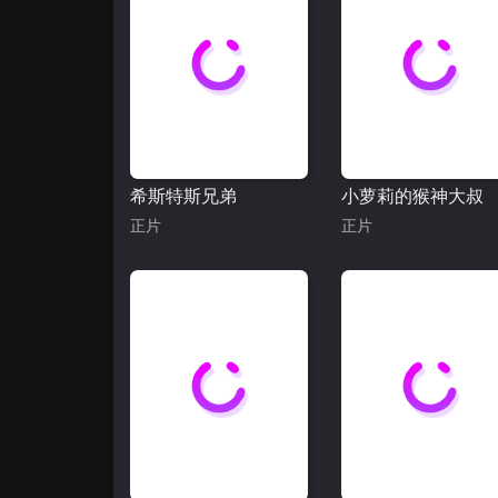
希斯特斯兄弟
小萝莉的猴神大叔
正片
正片