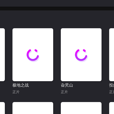
极地之战
旮旯山
投
正片
正片
正