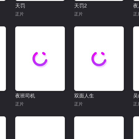
天罚
天罚2
夜
正片
正片
正
夜班司机
双面人生
吴
正片
正片
正