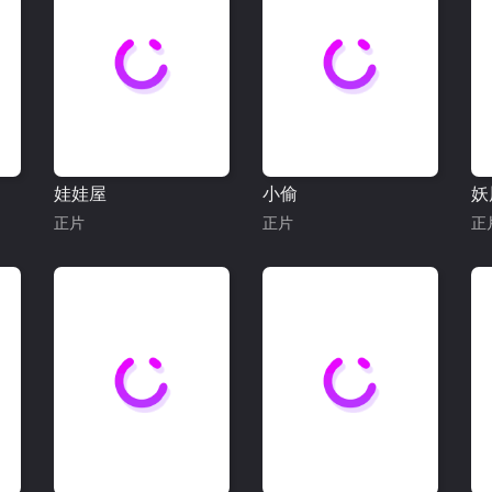
娃娃屋
小偷
妖
正片
正片
正