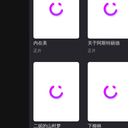
内在美
关于阿斯特丽德
正片
正片
二妮的山村梦
下柳林