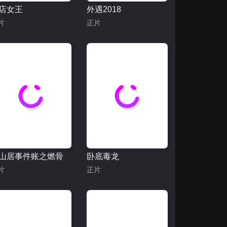
店女王
外遇2018
片
正片
山居事件账之燃骨
卧底毒龙
片
正片