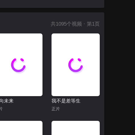
共
1095
个视频 · 第1页
向未来
我不是差等生
片
正片