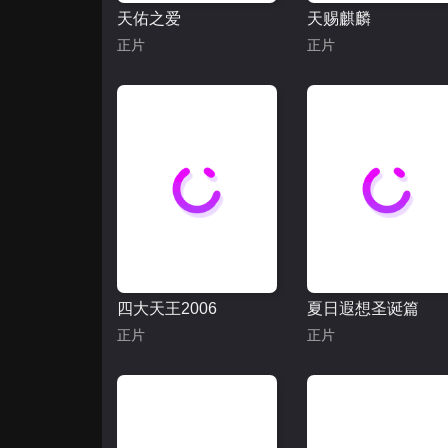
天佑之爱
天赐麒麟
正片
正片
四大天王2006
夏日遐想圣诞篇
正片
正片