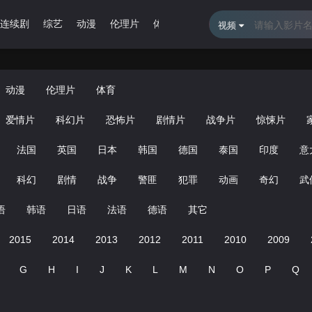
连续剧
综艺
动漫
伦理片
体育
最近更新
排行榜
留言报
视频
动漫
伦理片
体育
爱情片
科幻片
恐怖片
剧情片
战争片
惊悚片
法国
英国
日本
韩国
德国
泰国
印度
意
科幻
剧情
战争
警匪
犯罪
动画
奇幻
武
语
韩语
日语
法语
德语
其它
2015
2014
2013
2012
2011
2010
2009
G
H
I
J
K
L
M
N
O
P
Q