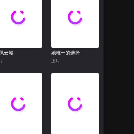
凤云城
她唯一的选择
片
正片