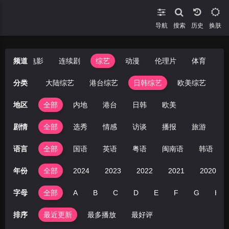
导航
搜索
换肤
短剧
频道
电影
连续剧
综艺
动漫
伦理片
体育
分类
全部
大陆综艺
港台综艺
日韩综艺
欧美综艺
地区
全部
内地
港台
日韩
欧美
剧情
全部
选秀
情感
访谈
播报
旅游
音
语言
全部
国语
英语
粤语
闽南语
韩语
年份
全部
2024
2023
2022
2021
2020
字母
全部
A
B
C
D
E
F
G
H
排序
最近更新
最多播放
最好评