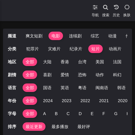
导航
搜索
换肤
频道
爽文短剧
电影
连续剧
综艺
动漫
伦理
悬疑片
分类
犯罪片
灾难片
纪录片
短片
动画片
地区
全部
大陆
香港
台湾
美国
法国
英
剧情
全部
喜剧
爱情
恐怖
动作
科幻
剧
语言
全部
国语
英语
粤语
闽南语
韩语
年份
全部
2024
2023
2022
2021
2020
字母
全部
A
B
C
D
E
F
G
H
排序
最近更新
最多播放
最好评