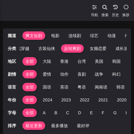
导航
搜索
换肤
频道
爽文短剧
电影
连续剧
综艺
动漫
伦理
疑
分类
年代穿越
古装仙侠
反转爽剧
女频恋爱
成长逆袭
地区
全部
大陆
香港
台湾
美国
韩国
日
剧情
全部
爱情
动作
喜剧
战争
科幻
剧
语言
全部
国语
英语
粤语
闽南语
韩语
年份
全部
2024
2023
2022
2021
2020
字母
全部
A
B
C
D
E
F
G
H
排序
最近更新
最多播放
最好评