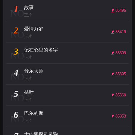
1
故事
NO
85495
正片
2
爱情万岁
NO
85419
正片
3
记在心里的名字
NO
85399
正片
4
音乐大师
NO
85395
正片
5
枯叶
NO
85369
正片
6
巴尔的摩
NO
85353
正片
大内密探灵灵狗