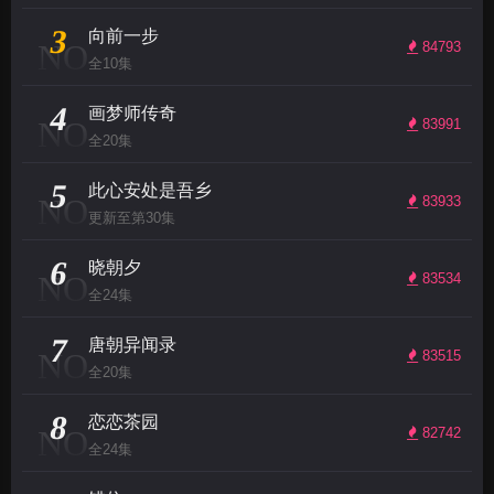
3
向前一步
NO
84793
全10集
4
画梦师传奇
NO
83991
全20集
5
此心安处是吾乡
NO
83933
更新至第30集
6
晓朝夕
NO
83534
全24集
7
唐朝异闻录
NO
83515
全20集
8
恋恋茶园
NO
82742
全24集