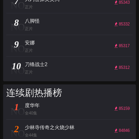
7
NO
85343
正片
8
八脚怪
NO
85332
正片
9
安娜
NO
85317
正片
10
刀锋战士2
NO
85312
正片
连续剧热播榜
1
度华年
NO
85159
全40集
2
少林寺传奇之火烧少林
NO
84846
全44集