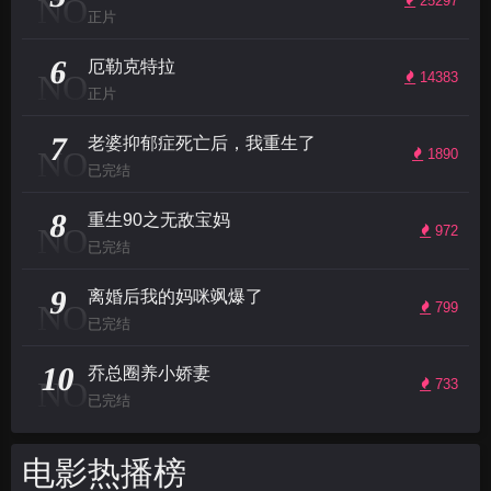
NO
25297
正片
6
厄勒克特拉
NO
14383
正片
7
老婆抑郁症死亡后，我重生了
NO
1890
已完结
8
重生90之无敌宝妈
NO
972
已完结
9
离婚后我的妈咪飒爆了
NO
799
已完结
10
乔总圈养小娇妻
NO
733
已完结
电影热播榜