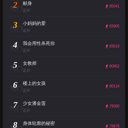
2
献身
NO
85041
正片
3
小妈妈的爱
NO
83905
正片
4
我会用性杀死你
NO
83018
正片
5
女教师
NO
80952
正片
6
楼上的女孩
NO
80114
正片
7
少女潘金莲
NO
79380
正片
8
身体轮廓的秘密
78878