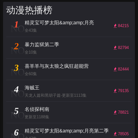
动漫热播榜
1
精灵宝可梦太阳&amp;amp;月亮
NO
84215
全43集
2
暴力监狱第二季
NO
82794
全10集
3
喜羊羊与灰太狼之疯狂超能营
NO
82444
全60集
4
海贼王
NO
79135
天龙人篇和黑胡子篇-更新至1113集
5
名侦探柯南
NO
78821
更新至1188集
6
精灵宝可梦太阳&amp;amp;月亮第二季
NO
78505