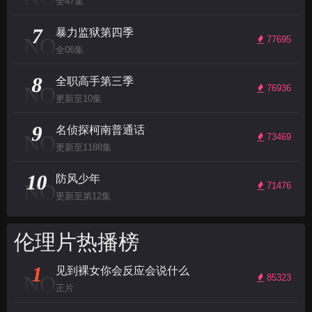
全47集
7
暴力监狱第四季
NO
77695
全06集
8
全职高手第三季
NO
76936
更新至10集
9
名侦探柯南普通话
NO
73469
更新至1188集
10
防风少年
NO
71476
更新至第12集
伦理片热播榜
1
见到裸女你会反应会说什么
NO
85323
正片