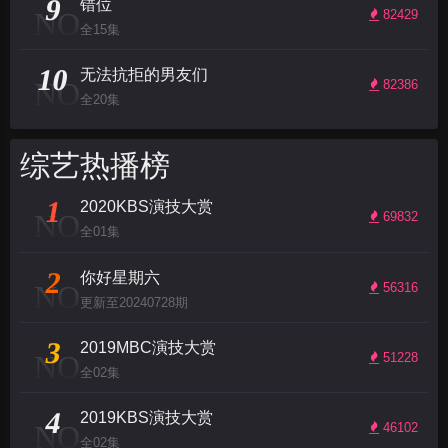
9
错位
NO
82429
全15集
10
无法抗拒的男友们
NO
82386
全20集
综艺热播榜
1
2020KBS演技大赏
NO
69832
全01集
2
你好星期六
NO
56316
更新至20240728期
3
2019MBC演技大赏
NO
51228
全02集
4
2019KBS演技大赏
NO
46102
全02集