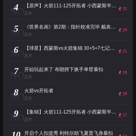
4
【原声】火箭111-125开拓者 小西蒙斯半场7记三分稳西部第一
NO
31
正片
5
《世界名画》第2期：指针校准完毕 戴表的男人回来了！利拉德场均31分冲击MVP
NO
24
正片
6
【球星】西蒙斯vs火箭集锦 30+5+7七记三分带队取胜
NO
21
正片
7
开始玩起来了 布朗胯下换手单臂暴扣
NO
18
正片
8
火箭vs开拓者
NO
18
正片
9
【集锦】火箭111-125开拓者 小西蒙斯半场7记三分稳西部第一
NO
17
正片
10
开启个人扣篮秀 利特尔助飞夏普飞身暴扣