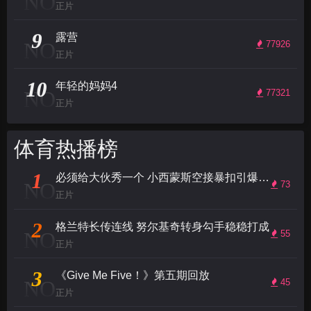
NO
正片
9
露营
NO
77926
正片
10
年轻的妈妈4
NO
77321
正片
体育热播榜
1
必须给大伙秀一个 小西蒙斯空接暴扣引爆全场
NO
73
正片
2
格兰特长传连线 努尔基奇转身勾手稳稳打成
NO
55
正片
3
《Give Me Five！》第五期回放
NO
45
正片