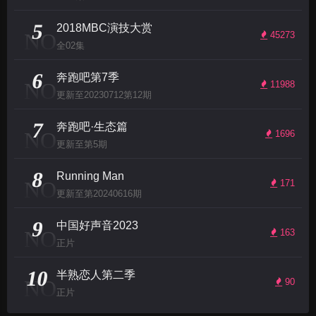
5
2018MBC演技大赏
NO
45273
全02集
6
奔跑吧第7季
NO
11988
更新至20230712第12期
7
奔跑吧·生态篇
NO
1696
更新至第5期
8
Running Man
NO
171
更新至第20240616期
9
中国好声音2023
NO
163
正片
10
半熟恋人第二季
NO
90
正片