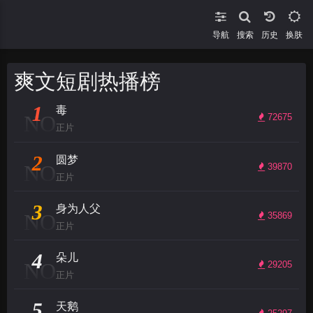
导航
搜索
换肤
爽文短剧热播榜
1
毒
NO
72675
正片
2
圆梦
NO
39870
正片
3
身为人父
NO
35869
正片
4
朵儿
NO
29205
正片
5
天鹅