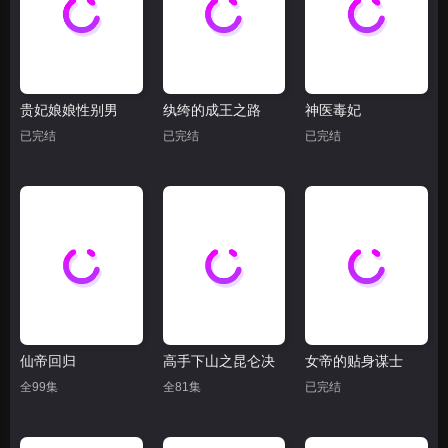
贵妃娘娘性别男
纨绔的成王之路
神医毒妃
已完结
已完结
已完结
仙帝回归
高手下山之昆仑决
女帝的贴身谋士
全99集
全81集
已完结