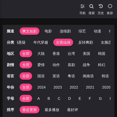
导航
搜索
换肤
频道
爽文短剧
电影
连续剧
综艺
动漫
伦理
市
分类
脑洞悬疑
年代穿越
古装仙侠
反转爽剧
女频恋爱
地区
全部
大陆
香港
台湾
美国
韩国
日
剧情
全部
爱情
动作
喜剧
战争
科幻
剧
语言
全部
国语
英语
粤语
闽南语
韩语
年份
全部
2024
2023
2022
2021
2020
字母
全部
A
B
C
D
E
F
G
H
排序
最近更新
最多播放
最好评