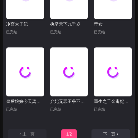
冷宫太子妃
执掌天下九千岁
帝女
已完结
已完结
已完结
皇后娘娘今天离婚了吗
弃妃无罪王爷不要虐
重生之千金毒妃美人谋兮
已完结
已完结
已完结
上一页
1/2
下一页