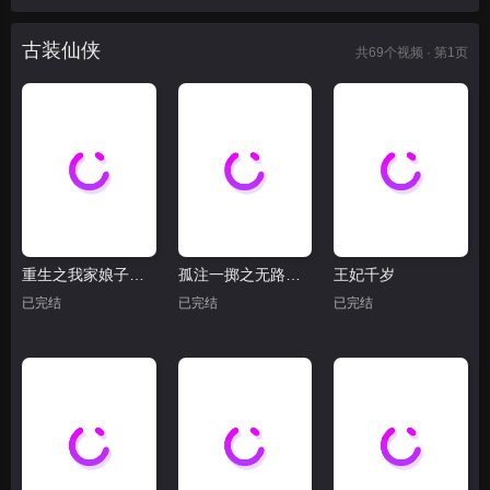
古装仙侠
共
69
个视频 · 第1页
重生之我家娘子是金莲
孤注一掷之无路可逃
王妃千岁
已完结
已完结
已完结