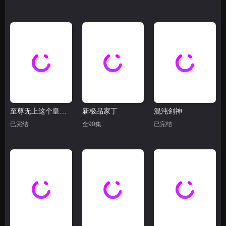
至尊无上这个皇帝不好当
新极品家丁
混沌剑神
已完结
全90集
已完结