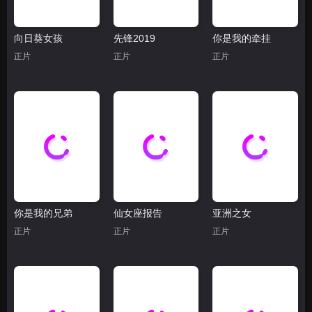
向日葵女孩
先锋2019
你是我的牵挂
正片
正片
正片
你是我的兄弟
仙女座报告
亚洲之女
正片
正片
正片