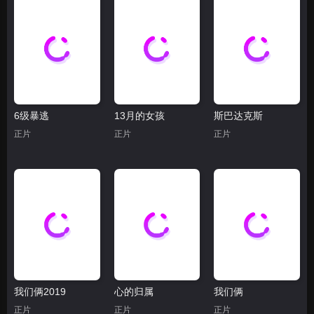
6级暴逃
13月的女孩
斯巴达克斯
正片
正片
正片
我们俩2019
心的归属
我们俩
正片
正片
正片