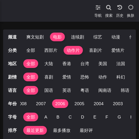
导航
搜索
换肤
频道
爽文短剧
电影
连续剧
综艺
动漫
伦理
分类
全部
西部片
动作片
喜剧片
爱情片
科
地区
全部
大陆
香港
台湾
美国
法国
英
剧情
全部
喜剧
爱情
恐怖
动作
科幻
剧
语言
全部
国语
英语
粤语
闽南语
韩语
009
年份
2008
2007
2006
2005
2004
2003
20
字母
全部
A
B
C
D
E
F
G
H
排序
最近更新
最多播放
最好评