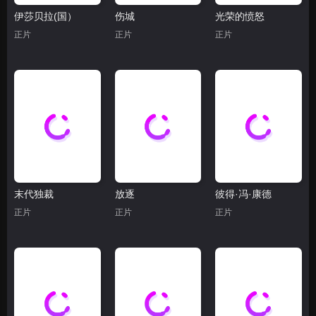
伊莎贝拉(国）
伤城
光荣的愤怒
正片
正片
正片
末代独裁
放逐
彼得·冯·康德
正片
正片
正片