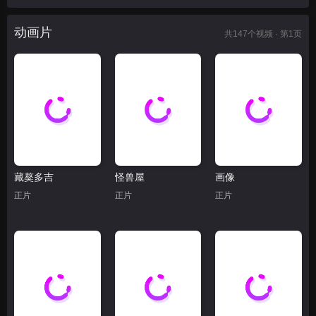
动画片
共
147
个视频 · 第1页
藏獒多吉
怪兽屋
画像
正片
正片
正片