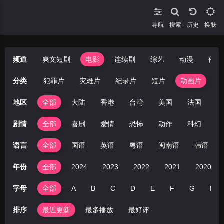
导航
搜索
换肤
频道
爽文短剧
电影
连续剧
综艺
动漫
伦理
悬疑片
分类
犯罪片
灾难片
纪录片
短片
动画片
地区
全部
大陆
香港
台湾
美国
法国
英
剧情
全部
喜剧
爱情
恐怖
动作
科幻
剧
语言
全部
国语
英语
粤语
闽南语
韩语
年份
全部
2024
2023
2022
2021
2020
字母
全部
A
B
C
D
E
F
G
H
排序
最近更新
最多播放
最好评