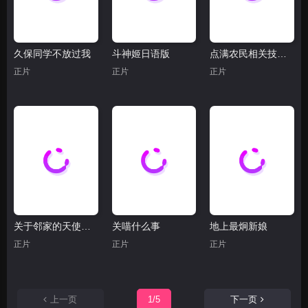
久保同学不放过我
斗神姬日语版
点满农民相关技能后，不知为何就变强了。
正片
正片
正片
关于邻家的天使大人不知不觉把我惯成了废人
关喵什么事
地上最炯新娘
正片
正片
正片
上一页
1/5
下一页