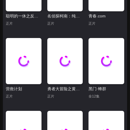
聪明的一休之反斗公主
名侦探柯南：纯黑的噩梦(日语版)
青春.com
正片
正片
正片
营救计划
勇者大冒险之黄泉手记
黑门·蜂群
正片
正片
全12集