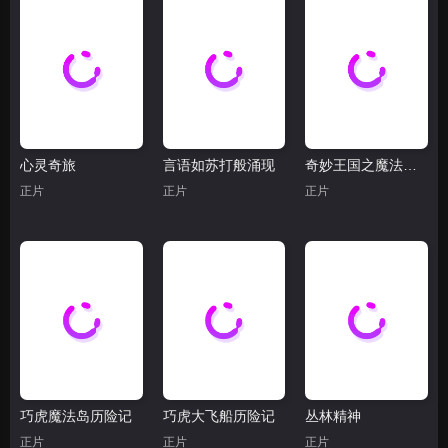
心灵奇旅
言语如苏打般涌现
奇妙王国之魔法奇缘
正片
正片
正片
巧虎魔法岛历险记
巧虎大飞船历险记
丛林精神
正片
正片
正片