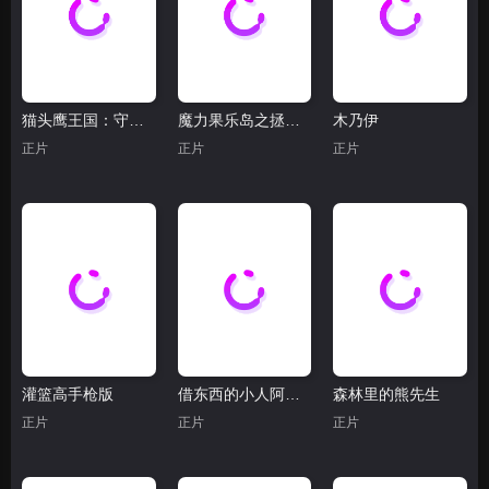
猫头鹰王国：守卫者传奇
魔力果乐岛之拯救行动
木乃伊
正片
正片
正片
灌篮高手枪版
借东西的小人阿莉埃蒂
森林里的熊先生
正片
正片
正片