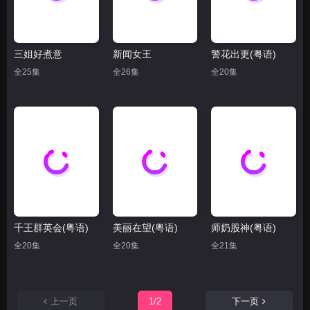
三姐好煮意
新闻女王
警花出更(粤语)
全25集
全26集
全20集
千王群英会(粤语)
美丽在望(粤语)
师奶股神(粤语)
全20集
全20集
全21集
上一页
1/2
下一页