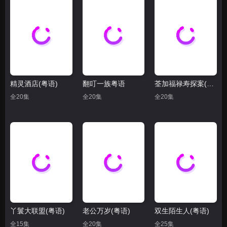
精灵酒店(粤语)
翻叮一族粤语
荃加福禄寿探案(粤语)
全20集
全20集
全20集
丫鬟大联盟(粤语)
老公万岁(粤语)
双生陌生人(粤语)
全15集
全20集
全25集