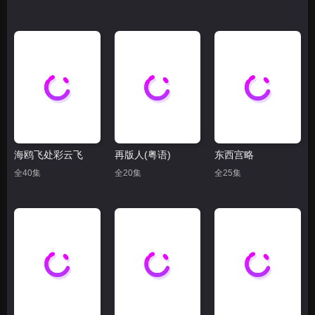
海鸥飞处彩云飞
再版人(粤语)
东西宫略
全40集
全20集
全25集