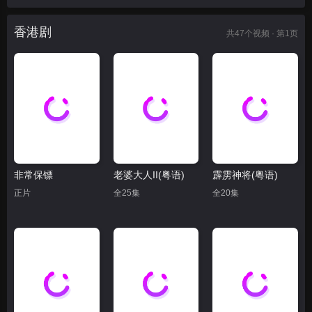
香港剧
共
47
个视频 · 第1页
非常保镖
老婆大人II(粤语)
霹雳神将(粤语)
正片
全25集
全20集