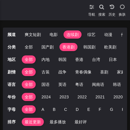
导航
搜索
换肤
频道
爽文短剧
电影
连续剧
综艺
动漫
伦理
分类
全部
国产剧
香港剧
韩国剧
欧美剧
台
地区
全部
内地
韩国
香港
台湾
日本
美
剧情
全部
古装
战争
青春偶像
喜剧
家庭
语言
全部
国语
英语
粤语
闽南语
韩语
年份
全部
2024
2023
2022
2021
2020
字母
全部
A
B
C
D
E
F
G
H
排序
最近更新
最多播放
最好评