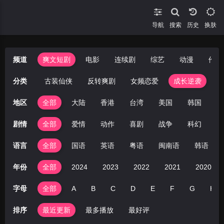
导航
搜索
换肤
频道
爽文短剧
电影
连续剧
综艺
动漫
伦理
年代穿越
分类
古装仙侠
反转爽剧
女频恋爱
成长逆袭
地区
全部
大陆
香港
台湾
美国
韩国
日
剧情
全部
爱情
动作
喜剧
战争
科幻
剧
语言
全部
国语
英语
粤语
闽南语
韩语
年份
全部
2024
2023
2022
2021
2020
字母
全部
A
B
C
D
E
F
G
H
排序
最近更新
最多播放
最好评