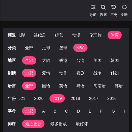
导航
搜索
换肤
短剧
频道
电影
连续剧
综艺
动漫
伦理片
体育
分类
全部
足球
篮球
NBA
地区
全部
大陆
香港
台湾
美国
韩国
日
剧情
全部
爱情
动作
喜剧
战争
科幻
剧
语言
全部
国语
英语
粤语
闽南语
韩语
022
年份
2021
2020
2019
2018
2017
2016
20
字母
全部
A
B
C
D
E
F
G
H
排序
最近更新
最多播放
最好评