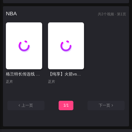
NBA
共
2
个视频 · 第1页
格兰特长传连线 努尔基奇转身勾手稳稳打成
【纯享】火箭vs开拓者精华回放 小西蒙斯半场7记三分稳西部第一
正片
正片
上一页
1/1
下一页