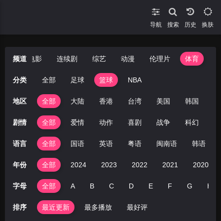
导航
搜索
换肤
短剧
频道
电影
连续剧
综艺
动漫
伦理片
体育
分类
全部
足球
篮球
NBA
地区
全部
大陆
香港
台湾
美国
韩国
日
剧情
全部
爱情
动作
喜剧
战争
科幻
剧
语言
全部
国语
英语
粤语
闽南语
韩语
年份
全部
2024
2023
2022
2021
2020
字母
全部
A
B
C
D
E
F
G
H
排序
最近更新
最多播放
最好评