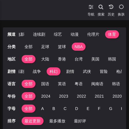
导航
搜索
换肤
短剧
频道
电影
连续剧
综艺
动漫
伦理片
体育
分类
全部
足球
篮球
NBA
地区
全部
大陆
香港
台湾
美国
韩国
日
动作
剧情
喜剧
战争
科幻
剧情
武侠
冒险
枪战
语言
全部
国语
英语
粤语
闽南语
韩语
年份
全部
2024
2023
2022
2021
2020
字母
全部
A
B
C
D
E
F
G
H
排序
最近更新
最多播放
最好评