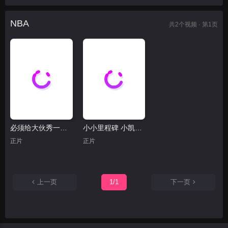
NBA
共
2
个视频 · 第1页
必须给大伙秀一个 小西蒙斯空接暴扣引爆全场
小小里程碑 小凯文-波特生涯个人总得分突破2000大关
正片
正片
上一页
1/1
下一页