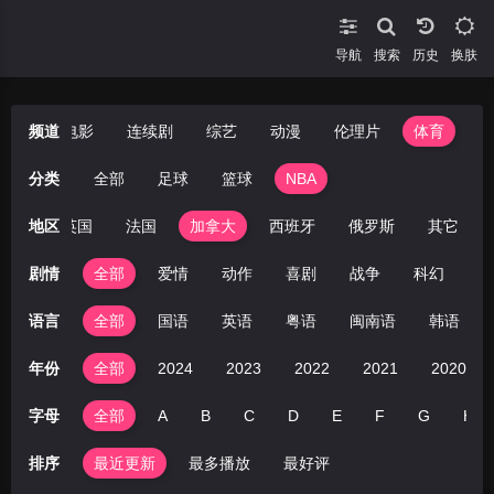
导航
搜索
换肤
短剧
频道
电影
连续剧
综艺
动漫
伦理片
体育
分类
全部
足球
篮球
NBA
印度
地区
英国
法国
加拿大
西班牙
俄罗斯
其它
剧情
全部
爱情
动作
喜剧
战争
科幻
剧
语言
全部
国语
英语
粤语
闽南语
韩语
年份
全部
2024
2023
2022
2021
2020
字母
全部
A
B
C
D
E
F
G
H
排序
最近更新
最多播放
最好评