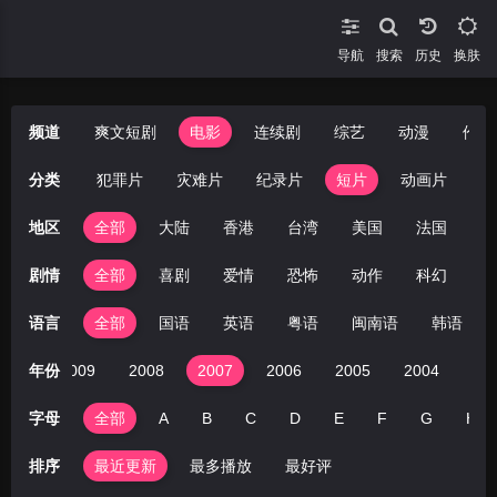
导航
搜索
换肤
频道
爽文短剧
电影
连续剧
综艺
动漫
伦理
悬疑片
分类
犯罪片
灾难片
纪录片
短片
动画片
地区
全部
大陆
香港
台湾
美国
法国
英
剧情
全部
喜剧
爱情
恐怖
动作
科幻
剧
语言
全部
国语
英语
粤语
闽南语
韩语
010
年份
2009
2008
2007
2006
2005
2004
20
字母
全部
A
B
C
D
E
F
G
H
排序
最近更新
最多播放
最好评