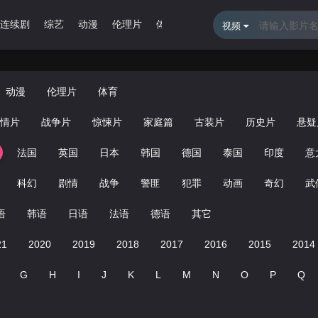
连续剧
综艺
动漫
伦理片
体育
最近更新
排行榜
留言报
视频
动漫
伦理片
体育
情片
战争片
惊悚片
家庭篇
古装片
历史片
悬疑
法国
英国
日本
韩国
德国
泰国
印度
意
科幻
剧情
战争
警匪
犯罪
动画
奇幻
武
语
韩语
日语
法语
德语
其它
21
2020
2019
2018
2017
2016
2015
2014
G
H
I
J
K
L
M
N
O
P
Q