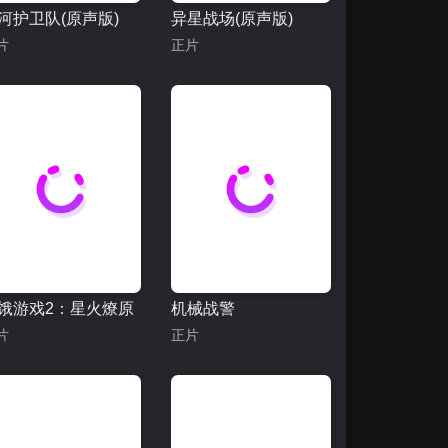
河护卫队(原声版)
异星战场(原声版)
片
正片
饿游戏2：星火燎原
机械战警
片
正片