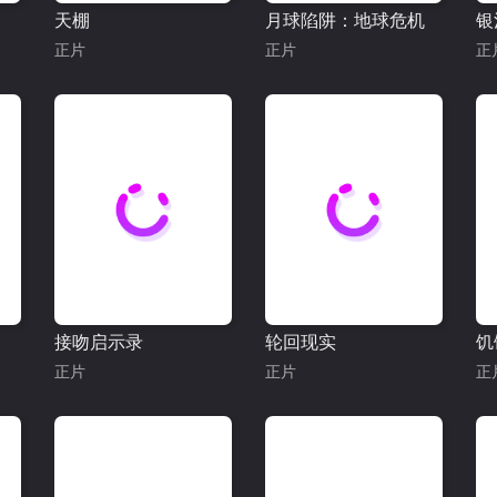
天棚
月球陷阱：地球危机
银
正片
正片
正
接吻启示录
轮回现实
饥
正片
正片
正