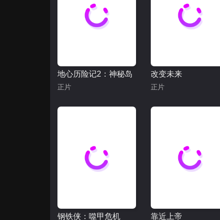
地心历险记2：神秘岛
改变未来
正片
正片
钢铁侠：噬甲危机
靠近上帝