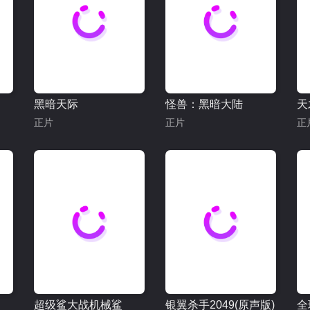
黑暗天际
怪兽：黑暗大陆
天
正片
正片
正
超级鲨大战机械鲨
银翼杀手2049(原声版)
全