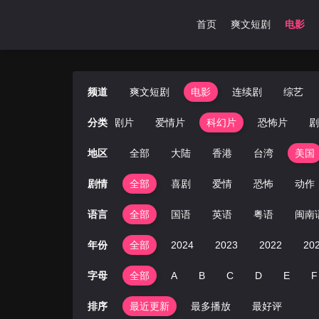
首页
爽文短剧
电影
频道
爽文短剧
电影
连续剧
综艺
西部片
动作片
分类
喜剧片
爱情片
科幻片
恐怖片
剧
地区
全部
大陆
香港
台湾
美国
剧情
全部
喜剧
爱情
恐怖
动作
语言
全部
国语
英语
粤语
闽南
年份
全部
2024
2023
2022
20
字母
全部
A
B
C
D
E
F
排序
最近更新
最多播放
最好评