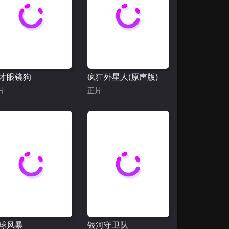
才眼镜狗
疯狂外星人(原声版)
片
正片
球风暴
银河守卫队