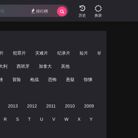
错
排行榜
换肤
片
犯罪片
灾难片
纪录片
短片
动画片
大利
西班牙
加拿大
其他
侠
冒险
枪战
恐怖
悬疑
惊悚
经典
青春
2013
2012
2011
2010
2009
2008
2007
R
S
T
U
V
W
X
Y
Z