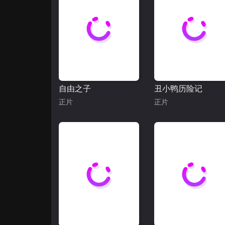
自由之子
丑小鸭历险记
正片
正片