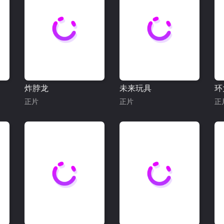
炸脖龙
未来玩具
环
正片
正片
正