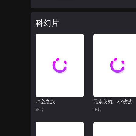
科幻片
时空之旅
元素英雄：小波波
正片
正片