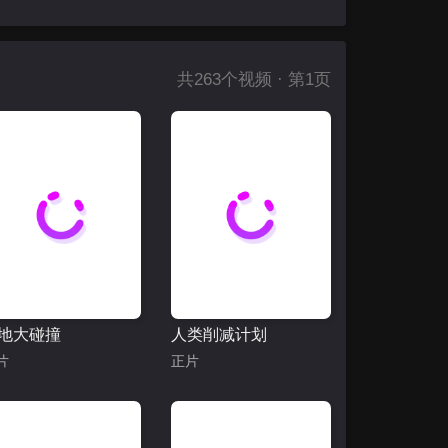
共
263
个视频 · 第1页
地大碰撞
人类削减计划
片
正片