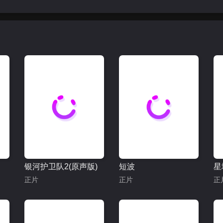
银河护卫队2(原声版)
短波
星
正片
正片
正