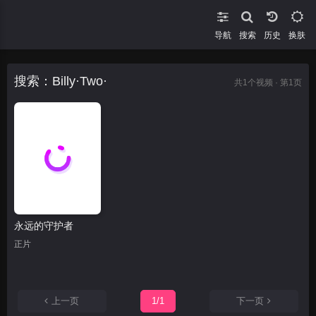
导航
搜索
换肤
搜索：Billy·Two·
共
1
个视频 · 第1页
永远的守护者
正片
上一页
1/1
下一页